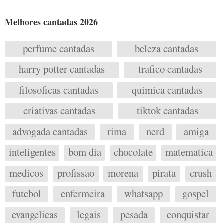
Melhores cantadas 2026
perfume cantadas
beleza cantadas
harry potter cantadas
trafico cantadas
filosoficas cantadas
quimica cantadas
criativas cantadas
tiktok cantadas
advogada cantadas
rima
nerd
amiga
inteligentes
bom dia
chocolate
matematica
medicos
profissao
morena
pirata
crush
futebol
enfermeira
whatsapp
gospel
evangelicas
legais
pesada
conquistar