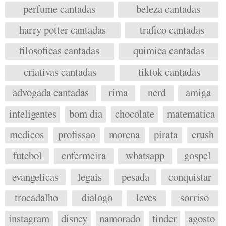
perfume cantadas
beleza cantadas
harry potter cantadas
trafico cantadas
filosoficas cantadas
quimica cantadas
criativas cantadas
tiktok cantadas
advogada cantadas
rima
nerd
amiga
inteligentes
bom dia
chocolate
matematica
medicos
profissao
morena
pirata
crush
futebol
enfermeira
whatsapp
gospel
evangelicas
legais
pesada
conquistar
trocadalho
dialogo
leves
sorriso
instagram
disney
namorado
tinder
agosto