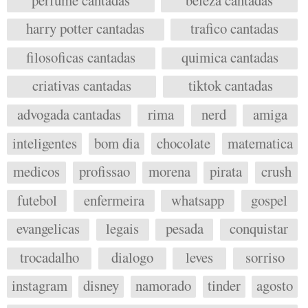
harry potter cantadas
trafico cantadas
filosoficas cantadas
quimica cantadas
criativas cantadas
tiktok cantadas
advogada cantadas
rima
nerd
amiga
inteligentes
bom dia
chocolate
matematica
medicos
profissao
morena
pirata
crush
futebol
enfermeira
whatsapp
gospel
evangelicas
legais
pesada
conquistar
trocadalho
dialogo
leves
sorriso
instagram
disney
namorado
tinder
agosto