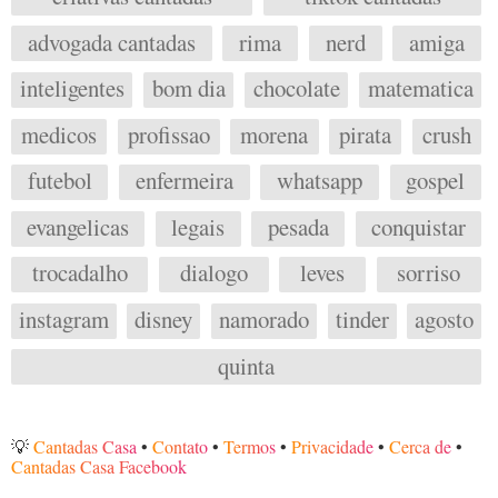
advogada cantadas
rima
nerd
amiga
inteligentes
bom dia
chocolate
matematica
medicos
profissao
morena
pirata
crush
futebol
enfermeira
whatsapp
gospel
evangelicas
legais
pesada
conquistar
trocadalho
dialogo
leves
sorriso
instagram
disney
namorado
tinder
agosto
quinta
💡
Cantadas Casa
•
Contato
•
Termos
•
Privacidade
•
Cerca de
•
Cantadas Casa Facebook