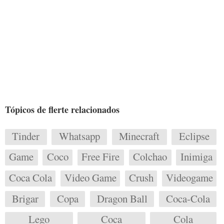
Tópicos de flerte relacionados
Tinder
Whatsapp
Minecraft
Eclipse
Game
Coco
Free Fire
Colchao
Inimiga
Coca Cola
Video Game
Crush
Videogame
Brigar
Copa
Dragon Ball
Coca-Cola
Lego
Coca
Cola