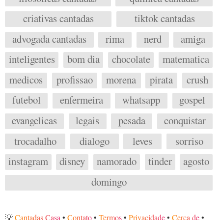
criativas cantadas
tiktok cantadas
advogada cantadas
rima
nerd
amiga
inteligentes
bom dia
chocolate
matematica
medicos
profissao
morena
pirata
crush
futebol
enfermeira
whatsapp
gospel
evangelicas
legais
pesada
conquistar
trocadalho
dialogo
leves
sorriso
instagram
disney
namorado
tinder
agosto
domingo
💡
Cantadas Casa
•
Contato
•
Termos
•
Privacidade
•
Cerca de
•