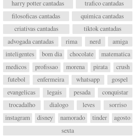
harry potter cantadas
trafico cantadas
filosoficas cantadas
quimica cantadas
criativas cantadas
tiktok cantadas
advogada cantadas
rima
nerd
amiga
inteligentes
bom dia
chocolate
matematica
medicos
profissao
morena
pirata
crush
futebol
enfermeira
whatsapp
gospel
evangelicas
legais
pesada
conquistar
trocadalho
dialogo
leves
sorriso
instagram
disney
namorado
tinder
agosto
sexta