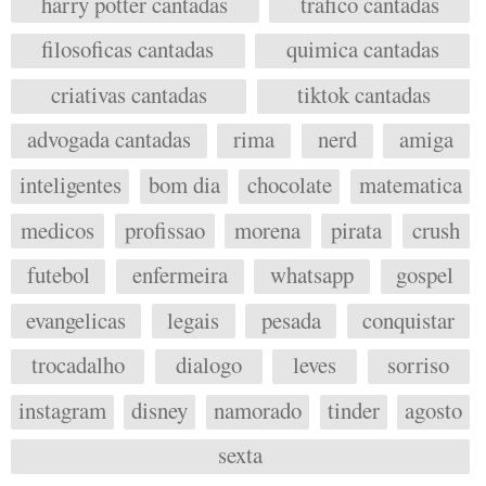
harry potter cantadas
trafico cantadas
filosoficas cantadas
quimica cantadas
criativas cantadas
tiktok cantadas
advogada cantadas
rima
nerd
amiga
inteligentes
bom dia
chocolate
matematica
medicos
profissao
morena
pirata
crush
futebol
enfermeira
whatsapp
gospel
evangelicas
legais
pesada
conquistar
trocadalho
dialogo
leves
sorriso
instagram
disney
namorado
tinder
agosto
sexta