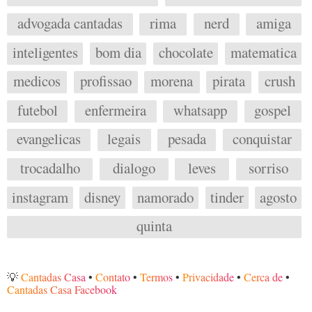
advogada cantadas
rima
nerd
amiga
inteligentes
bom dia
chocolate
matematica
medicos
profissao
morena
pirata
crush
futebol
enfermeira
whatsapp
gospel
evangelicas
legais
pesada
conquistar
trocadalho
dialogo
leves
sorriso
instagram
disney
namorado
tinder
agosto
quinta
💡
Cantadas Casa
•
Contato
•
Termos
•
Privacidade
•
Cerca de
•
Cantadas Casa Facebook