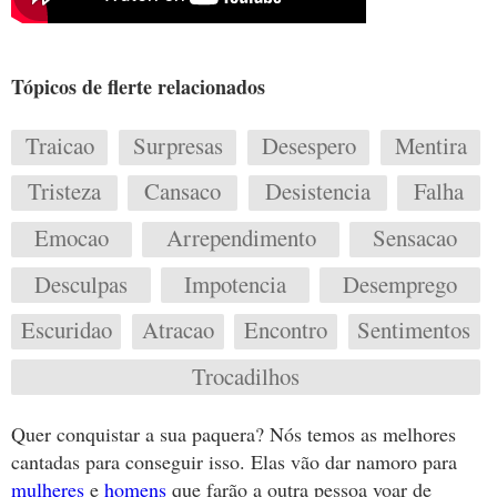
Tópicos de flerte relacionados
Traicao
Surpresas
Desespero
Mentira
Tristeza
Cansaco
Desistencia
Falha
Emocao
Arrependimento
Sensacao
Desculpas
Impotencia
Desemprego
Escuridao
Atracao
Encontro
Sentimentos
Trocadilhos
Quer conquistar a sua paquera? Nós temos as melhores
cantadas para conseguir isso. Elas vão dar namoro para
mulheres
e
homens
que farão a outra pessoa voar de