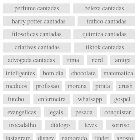
perfume cantadas
beleza cantadas
harry potter cantadas
trafico cantadas
filosoficas cantadas
quimica cantadas
criativas cantadas
tiktok cantadas
advogada cantadas
rima
nerd
amiga
inteligentes
bom dia
chocolate
matematica
medicos
profissao
morena
pirata
crush
futebol
enfermeira
whatsapp
gospel
evangelicas
legais
pesada
conquistar
trocadalho
dialogo
leves
sorriso
instagram
disney
namorado
tinder
agosto