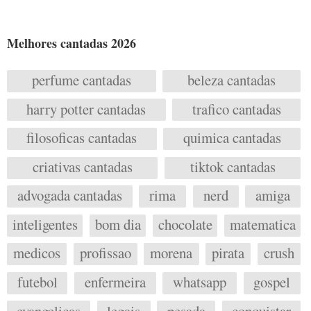
Melhores cantadas 2026
perfume cantadas
beleza cantadas
harry potter cantadas
trafico cantadas
filosoficas cantadas
quimica cantadas
criativas cantadas
tiktok cantadas
advogada cantadas
rima
nerd
amiga
inteligentes
bom dia
chocolate
matematica
medicos
profissao
morena
pirata
crush
futebol
enfermeira
whatsapp
gospel
evangelicas
legais
pesada
conquistar