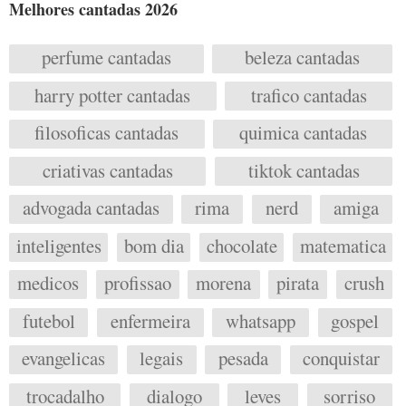
Melhores cantadas 2026
perfume cantadas
beleza cantadas
harry potter cantadas
trafico cantadas
filosoficas cantadas
quimica cantadas
criativas cantadas
tiktok cantadas
advogada cantadas
rima
nerd
amiga
inteligentes
bom dia
chocolate
matematica
medicos
profissao
morena
pirata
crush
futebol
enfermeira
whatsapp
gospel
evangelicas
legais
pesada
conquistar
trocadalho
dialogo
leves
sorriso