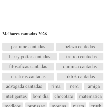
Melhores cantadas 2026
perfume cantadas
beleza cantadas
harry potter cantadas
trafico cantadas
filosoficas cantadas
quimica cantadas
criativas cantadas
tiktok cantadas
advogada cantadas
rima
nerd
amiga
inteligentes
bom dia
chocolate
matematica
medicos
profissao
morena
pirata
crush