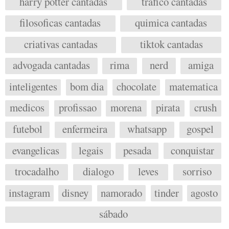
harry potter cantadas
trafico cantadas
filosoficas cantadas
quimica cantadas
criativas cantadas
tiktok cantadas
advogada cantadas
rima
nerd
amiga
inteligentes
bom dia
chocolate
matematica
medicos
profissao
morena
pirata
crush
futebol
enfermeira
whatsapp
gospel
evangelicas
legais
pesada
conquistar
trocadalho
dialogo
leves
sorriso
instagram
disney
namorado
tinder
agosto
sábado