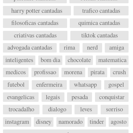
harry potter cantadas
trafico cantadas
filosoficas cantadas
quimica cantadas
criativas cantadas
tiktok cantadas
advogada cantadas
rima
nerd
amiga
inteligentes
bom dia
chocolate
matematica
medicos
profissao
morena
pirata
crush
futebol
enfermeira
whatsapp
gospel
evangelicas
legais
pesada
conquistar
trocadalho
dialogo
leves
sorriso
instagram
disney
namorado
tinder
agosto