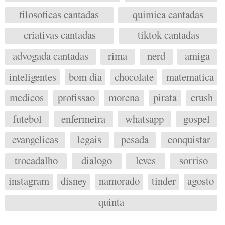
filosoficas cantadas
quimica cantadas
criativas cantadas
tiktok cantadas
advogada cantadas
rima
nerd
amiga
inteligentes
bom dia
chocolate
matematica
medicos
profissao
morena
pirata
crush
futebol
enfermeira
whatsapp
gospel
evangelicas
legais
pesada
conquistar
trocadalho
dialogo
leves
sorriso
instagram
disney
namorado
tinder
agosto
quinta