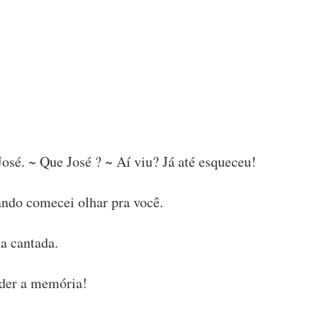
José. ~ Que José ? ~ Aí viu? Já até esqueceu!
ando comecei olhar pra você.
ha cantada.
rder a memória!