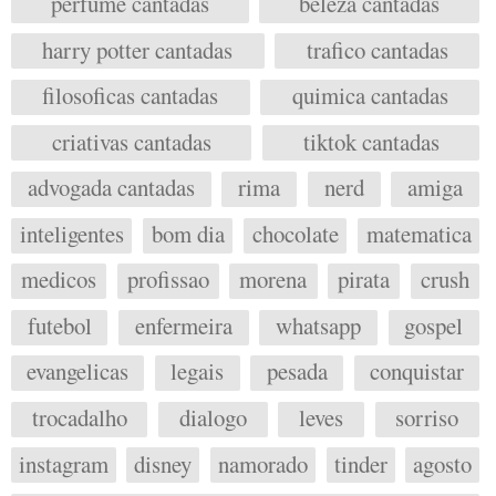
perfume cantadas
beleza cantadas
harry potter cantadas
trafico cantadas
filosoficas cantadas
quimica cantadas
criativas cantadas
tiktok cantadas
advogada cantadas
rima
nerd
amiga
inteligentes
bom dia
chocolate
matematica
medicos
profissao
morena
pirata
crush
futebol
enfermeira
whatsapp
gospel
evangelicas
legais
pesada
conquistar
trocadalho
dialogo
leves
sorriso
instagram
disney
namorado
tinder
agosto