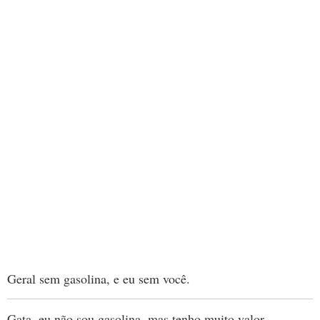
Geral sem gasolina, e eu sem você.
Gata, eu não sou gasolina, mas tenho muito valor.