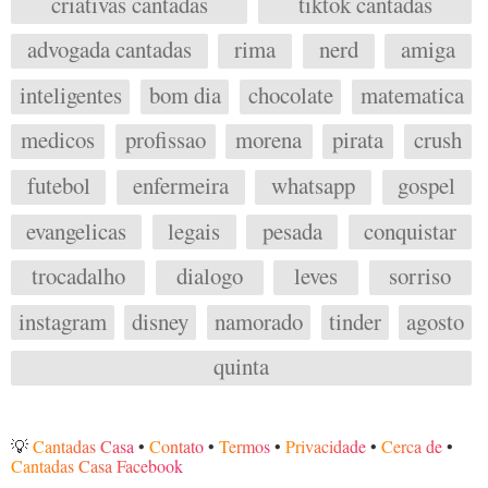
criativas cantadas
tiktok cantadas
advogada cantadas
rima
nerd
amiga
inteligentes
bom dia
chocolate
matematica
medicos
profissao
morena
pirata
crush
futebol
enfermeira
whatsapp
gospel
evangelicas
legais
pesada
conquistar
trocadalho
dialogo
leves
sorriso
instagram
disney
namorado
tinder
agosto
quinta
💡
Cantadas Casa
•
Contato
•
Termos
•
Privacidade
•
Cerca de
•
Cantadas Casa Facebook