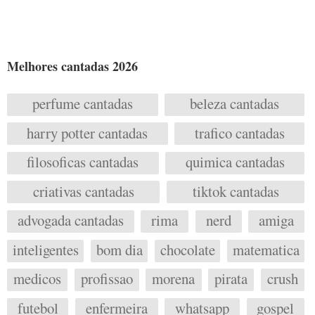
Melhores cantadas 2026
perfume cantadas
beleza cantadas
harry potter cantadas
trafico cantadas
filosoficas cantadas
quimica cantadas
criativas cantadas
tiktok cantadas
advogada cantadas
rima
nerd
amiga
inteligentes
bom dia
chocolate
matematica
medicos
profissao
morena
pirata
crush
futebol
enfermeira
whatsapp
gospel