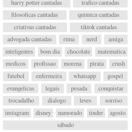
harry potter cantadas
trafico cantadas
filosoficas cantadas
quimica cantadas
criativas cantadas
tiktok cantadas
advogada cantadas
rima
nerd
amiga
inteligentes
bom dia
chocolate
matematica
medicos
profissao
morena
pirata
crush
futebol
enfermeira
whatsapp
gospel
evangelicas
legais
pesada
conquistar
trocadalho
dialogo
leves
sorriso
instagram
disney
namorado
tinder
agosto
sábado