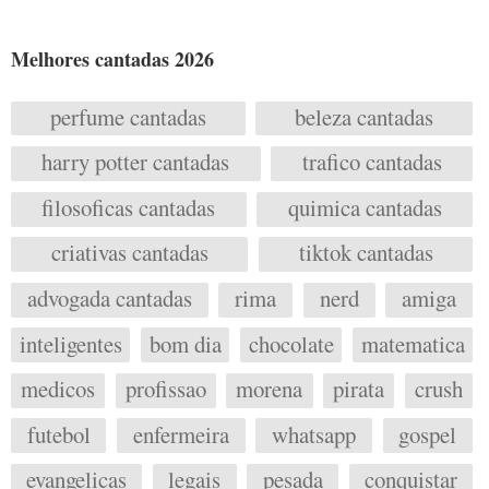
Melhores cantadas 2026
perfume cantadas
beleza cantadas
harry potter cantadas
trafico cantadas
filosoficas cantadas
quimica cantadas
criativas cantadas
tiktok cantadas
advogada cantadas
rima
nerd
amiga
inteligentes
bom dia
chocolate
matematica
medicos
profissao
morena
pirata
crush
futebol
enfermeira
whatsapp
gospel
evangelicas
legais
pesada
conquistar