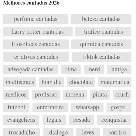
Melhores cantadas 2026
perfume cantadas
beleza cantadas
harry potter cantadas
trafico cantadas
filosoficas cantadas
quimica cantadas
criativas cantadas
tiktok cantadas
advogada cantadas
rima
nerd
amiga
inteligentes
bom dia
chocolate
matematica
medicos
profissao
morena
pirata
crush
futebol
enfermeira
whatsapp
gospel
evangelicas
legais
pesada
conquistar
trocadalho
dialogo
leves
sorriso