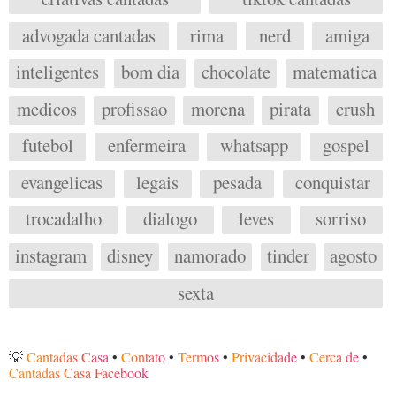
advogada cantadas
rima
nerd
amiga
inteligentes
bom dia
chocolate
matematica
medicos
profissao
morena
pirata
crush
futebol
enfermeira
whatsapp
gospel
evangelicas
legais
pesada
conquistar
trocadalho
dialogo
leves
sorriso
instagram
disney
namorado
tinder
agosto
sexta
💡
Cantadas Casa
•
Contato
•
Termos
•
Privacidade
•
Cerca de
•
Cantadas Casa Facebook