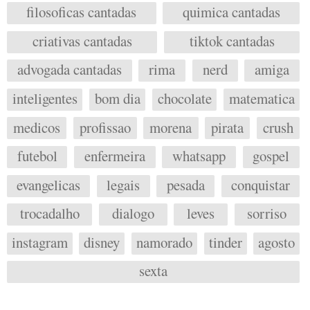
filosoficas cantadas
quimica cantadas
criativas cantadas
tiktok cantadas
advogada cantadas
rima
nerd
amiga
inteligentes
bom dia
chocolate
matematica
medicos
profissao
morena
pirata
crush
futebol
enfermeira
whatsapp
gospel
evangelicas
legais
pesada
conquistar
trocadalho
dialogo
leves
sorriso
instagram
disney
namorado
tinder
agosto
sexta