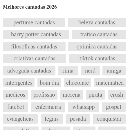
Melhores cantadas 2026
perfume cantadas
beleza cantadas
harry potter cantadas
trafico cantadas
filosoficas cantadas
quimica cantadas
criativas cantadas
tiktok cantadas
advogada cantadas
rima
nerd
amiga
inteligentes
bom dia
chocolate
matematica
medicos
profissao
morena
pirata
crush
futebol
enfermeira
whatsapp
gospel
evangelicas
legais
pesada
conquistar