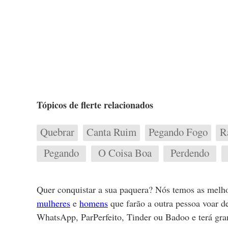
Tópicos de flerte relacionados
Quebrar
Canta Ruim
Pegando Fogo
R
Pegando
O Coisa Boa
Perdendo
Quer conquistar a sua paquera? Nós temos as melho
mulheres
e
homens
que farão a outra pessoa voar d
WhatsApp, ParPerfeito, Tinder ou Badoo e terá gra