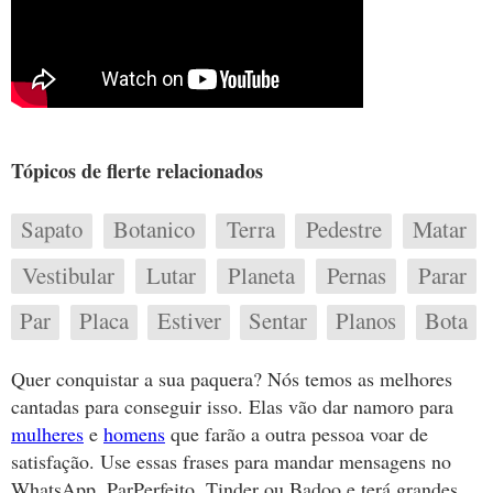
Tópicos de flerte relacionados
Sapato
Botanico
Terra
Pedestre
Matar
Vestibular
Lutar
Planeta
Pernas
Parar
Par
Placa
Estiver
Sentar
Planos
Bota
Quer conquistar a sua paquera? Nós temos as melhores
cantadas para conseguir isso. Elas vão dar namoro para
mulheres
e
homens
que farão a outra pessoa voar de
satisfação. Use essas frases para mandar mensagens no
WhatsApp, ParPerfeito, Tinder ou Badoo e terá grandes