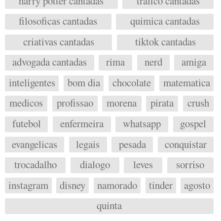
harry potter cantadas
trafico cantadas
filosoficas cantadas
quimica cantadas
criativas cantadas
tiktok cantadas
advogada cantadas
rima
nerd
amiga
inteligentes
bom dia
chocolate
matematica
medicos
profissao
morena
pirata
crush
futebol
enfermeira
whatsapp
gospel
evangelicas
legais
pesada
conquistar
trocadalho
dialogo
leves
sorriso
instagram
disney
namorado
tinder
agosto
quinta