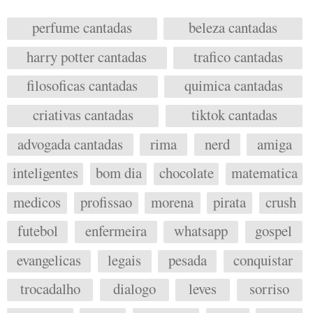
perfume cantadas
beleza cantadas
harry potter cantadas
trafico cantadas
filosoficas cantadas
quimica cantadas
criativas cantadas
tiktok cantadas
advogada cantadas
rima
nerd
amiga
inteligentes
bom dia
chocolate
matematica
medicos
profissao
morena
pirata
crush
futebol
enfermeira
whatsapp
gospel
evangelicas
legais
pesada
conquistar
trocadalho
dialogo
leves
sorriso