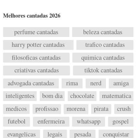
Melhores cantadas 2026
perfume cantadas
beleza cantadas
harry potter cantadas
trafico cantadas
filosoficas cantadas
quimica cantadas
criativas cantadas
tiktok cantadas
advogada cantadas
rima
nerd
amiga
inteligentes
bom dia
chocolate
matematica
medicos
profissao
morena
pirata
crush
futebol
enfermeira
whatsapp
gospel
evangelicas
legais
pesada
conquistar