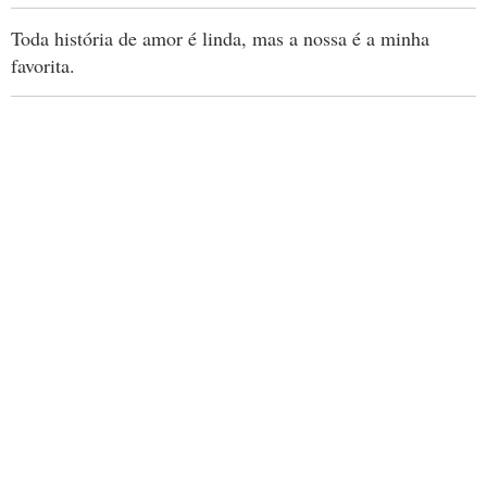
Toda história de amor é linda, mas a nossa é a minha
favorita.