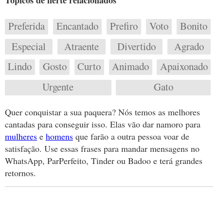
Tópicos de flerte relacionados
Preferida
Encantado
Prefiro
Voto
Bonito
Especial
Atraente
Divertido
Agrado
Lindo
Gosto
Curto
Animado
Apaixonado
Urgente
Gato
Quer conquistar a sua paquera? Nós temos as melhores
cantadas para conseguir isso. Elas vão dar namoro para
mulheres
e
homens
que farão a outra pessoa voar de
satisfação. Use essas frases para mandar mensagens no
WhatsApp, ParPerfeito, Tinder ou Badoo e terá grandes
retornos.