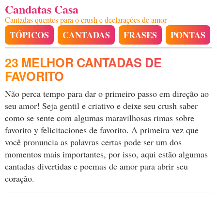
Candatas Casa
Cantadas quentes para o crush e declarações de amor
TÓPICOS
CANTADAS
FRASES
PONTAS
23 MELHOR CANTADAS DE
FAVORITO
Não perca tempo para dar o primeiro passo em direção ao
seu amor! Seja gentil e criativo e deixe seu crush saber
como se sente com algumas maravilhosas rimas sobre
favorito y felicitaciones de favorito. A primeira vez que
você pronuncia as palavras certas pode ser um dos
momentos mais importantes, por isso, aqui estão algumas
cantadas divertidas e poemas de amor para abrir seu
coração.