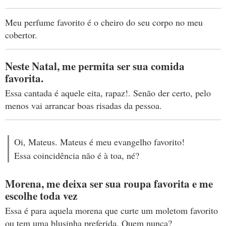
Meu perfume favorito é o cheiro do seu corpo no meu
cobertor.
Neste Natal, me permita ser sua comida
favorita.
Essa cantada é aquele eita, rapaz!. Senão der certo, pelo
menos vai arrancar boas risadas da pessoa.
Oi, Mateus. Mateus é meu evangelho favorito!
Essa coincidência não é à toa, né?
Morena, me deixa ser sua roupa favorita e me
escolhe toda vez
Essa é para aquela morena que curte um moletom favorito
ou tem uma blusinha preferida. Quem nunca?