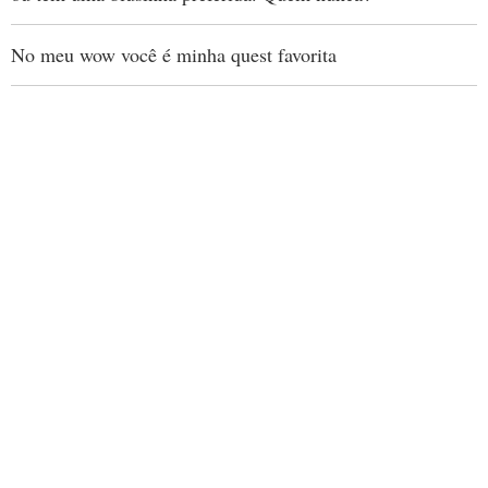
No meu wow você é minha quest favorita