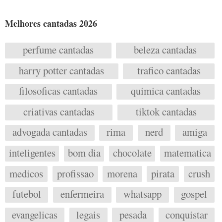
Melhores cantadas 2026
perfume cantadas
beleza cantadas
harry potter cantadas
trafico cantadas
filosoficas cantadas
quimica cantadas
criativas cantadas
tiktok cantadas
advogada cantadas
rima
nerd
amiga
inteligentes
bom dia
chocolate
matematica
medicos
profissao
morena
pirata
crush
futebol
enfermeira
whatsapp
gospel
evangelicas
legais
pesada
conquistar