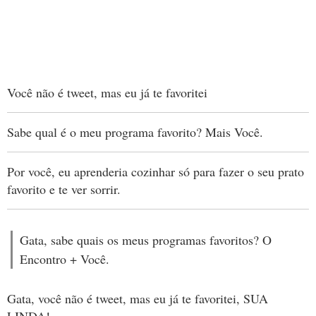
Você não é tweet, mas eu já te favoritei
Sabe qual é o meu programa favorito? Mais Você.
Por você, eu aprenderia cozinhar só para fazer o seu prato
favorito e te ver sorrir.
Gata, sabe quais os meus programas favoritos? O
Encontro + Você.
Gata, você não é tweet, mas eu já te favoritei, SUA