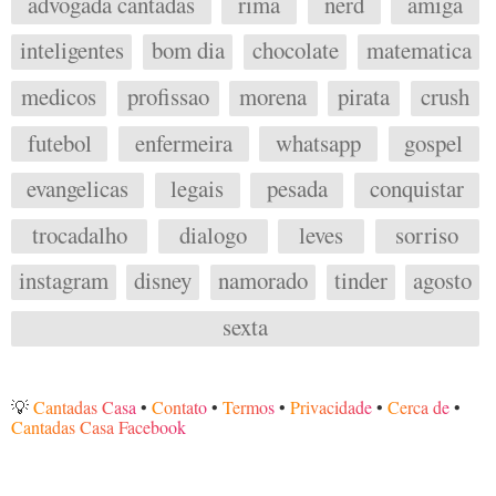
advogada cantadas
rima
nerd
amiga
inteligentes
bom dia
chocolate
matematica
medicos
profissao
morena
pirata
crush
futebol
enfermeira
whatsapp
gospel
evangelicas
legais
pesada
conquistar
trocadalho
dialogo
leves
sorriso
instagram
disney
namorado
tinder
agosto
sexta
💡
Cantadas Casa
•
Contato
•
Termos
•
Privacidade
•
Cerca de
•
Cantadas Casa Facebook