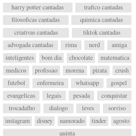
harry potter cantadas
trafico cantadas
filosoficas cantadas
quimica cantadas
criativas cantadas
tiktok cantadas
advogada cantadas
rima
nerd
amiga
inteligentes
bom dia
chocolate
matematica
medicos
profissao
morena
pirata
crush
futebol
enfermeira
whatsapp
gospel
evangelicas
legais
pesada
conquistar
trocadalho
dialogo
leves
sorriso
instagram
disney
namorado
tinder
agosto
quinta