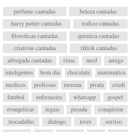
perfume cantadas
beleza cantadas
harry potter cantadas
trafico cantadas
filosoficas cantadas
quimica cantadas
criativas cantadas
tiktok cantadas
advogada cantadas
rima
nerd
amiga
inteligentes
bom dia
chocolate
matematica
medicos
profissao
morena
pirata
crush
futebol
enfermeira
whatsapp
gospel
evangelicas
legais
pesada
conquistar
trocadalho
dialogo
leves
sorriso