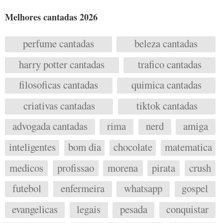
Melhores cantadas 2026
perfume cantadas
beleza cantadas
harry potter cantadas
trafico cantadas
filosoficas cantadas
quimica cantadas
criativas cantadas
tiktok cantadas
advogada cantadas
rima
nerd
amiga
inteligentes
bom dia
chocolate
matematica
medicos
profissao
morena
pirata
crush
futebol
enfermeira
whatsapp
gospel
evangelicas
legais
pesada
conquistar