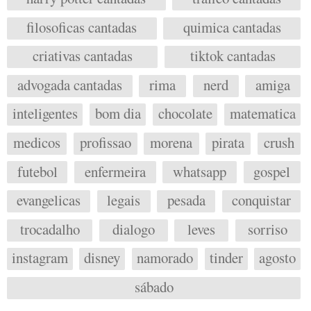
filosoficas cantadas
quimica cantadas
criativas cantadas
tiktok cantadas
advogada cantadas
rima
nerd
amiga
inteligentes
bom dia
chocolate
matematica
medicos
profissao
morena
pirata
crush
futebol
enfermeira
whatsapp
gospel
evangelicas
legais
pesada
conquistar
trocadalho
dialogo
leves
sorriso
instagram
disney
namorado
tinder
agosto
sábado