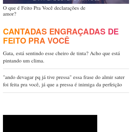
O que é Feito Pra Você declarações de
amor?
CANTADAS ENGRAÇADAS DE
FEITO PRA VOCÊ
Gata, está sentindo esse cheiro de tinta? Acho que está
pintando um clima.
"ando devagar pq já tive pressa" essa frase do almir sater
foi feita pra você, já que a pressa é inimiga da perfeição