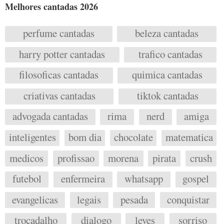
Melhores cantadas 2026
perfume cantadas
beleza cantadas
harry potter cantadas
trafico cantadas
filosoficas cantadas
quimica cantadas
criativas cantadas
tiktok cantadas
advogada cantadas
rima
nerd
amiga
inteligentes
bom dia
chocolate
matematica
medicos
profissao
morena
pirata
crush
futebol
enfermeira
whatsapp
gospel
evangelicas
legais
pesada
conquistar
trocadalho
dialogo
leves
sorriso