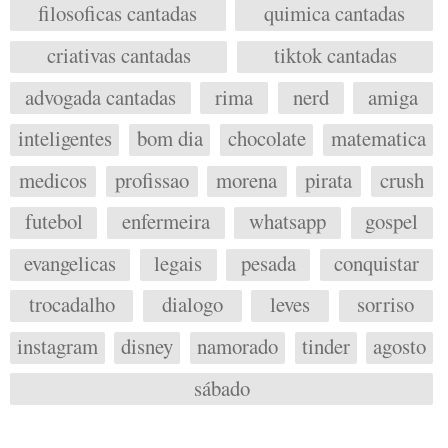
filosoficas cantadas
quimica cantadas
criativas cantadas
tiktok cantadas
advogada cantadas
rima
nerd
amiga
inteligentes
bom dia
chocolate
matematica
medicos
profissao
morena
pirata
crush
futebol
enfermeira
whatsapp
gospel
evangelicas
legais
pesada
conquistar
trocadalho
dialogo
leves
sorriso
instagram
disney
namorado
tinder
agosto
sábado