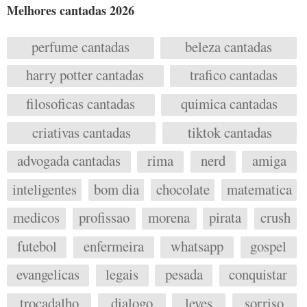
Melhores cantadas 2026
perfume cantadas
beleza cantadas
harry potter cantadas
trafico cantadas
filosoficas cantadas
quimica cantadas
criativas cantadas
tiktok cantadas
advogada cantadas
rima
nerd
amiga
inteligentes
bom dia
chocolate
matematica
medicos
profissao
morena
pirata
crush
futebol
enfermeira
whatsapp
gospel
evangelicas
legais
pesada
conquistar
trocadalho
dialogo
leves
sorriso