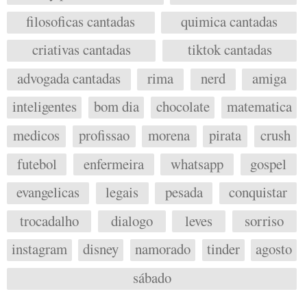
filosoficas cantadas
quimica cantadas
criativas cantadas
tiktok cantadas
advogada cantadas
rima
nerd
amiga
inteligentes
bom dia
chocolate
matematica
medicos
profissao
morena
pirata
crush
futebol
enfermeira
whatsapp
gospel
evangelicas
legais
pesada
conquistar
trocadalho
dialogo
leves
sorriso
instagram
disney
namorado
tinder
agosto
sábado