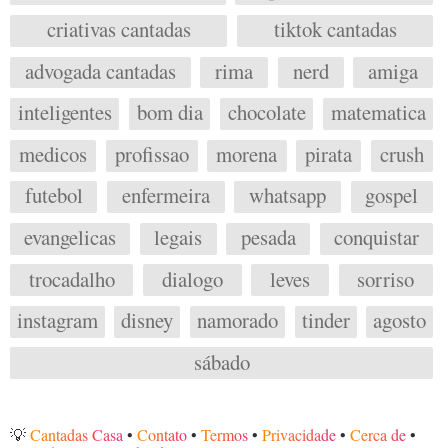
criativas cantadas
tiktok cantadas
advogada cantadas
rima
nerd
amiga
inteligentes
bom dia
chocolate
matematica
medicos
profissao
morena
pirata
crush
futebol
enfermeira
whatsapp
gospel
evangelicas
legais
pesada
conquistar
trocadalho
dialogo
leves
sorriso
instagram
disney
namorado
tinder
agosto
sábado
💡
Cantadas Casa
•
Contato
•
Termos
•
Privacidade
•
Cerca de
•