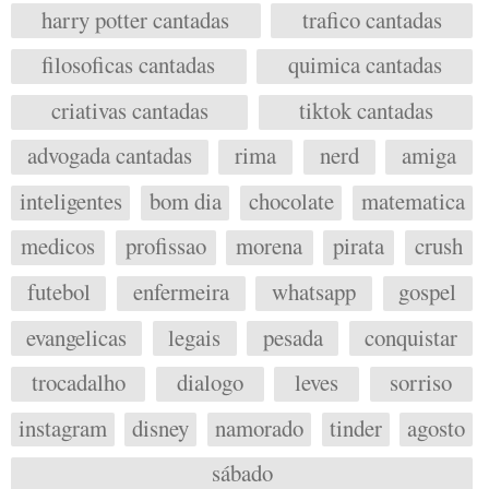
harry potter cantadas
trafico cantadas
filosoficas cantadas
quimica cantadas
criativas cantadas
tiktok cantadas
advogada cantadas
rima
nerd
amiga
inteligentes
bom dia
chocolate
matematica
medicos
profissao
morena
pirata
crush
futebol
enfermeira
whatsapp
gospel
evangelicas
legais
pesada
conquistar
trocadalho
dialogo
leves
sorriso
instagram
disney
namorado
tinder
agosto
sábado