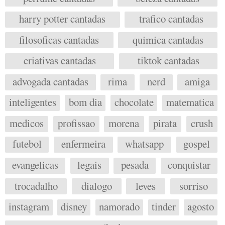
harry potter cantadas
trafico cantadas
filosoficas cantadas
quimica cantadas
criativas cantadas
tiktok cantadas
advogada cantadas
rima
nerd
amiga
inteligentes
bom dia
chocolate
matematica
medicos
profissao
morena
pirata
crush
futebol
enfermeira
whatsapp
gospel
evangelicas
legais
pesada
conquistar
trocadalho
dialogo
leves
sorriso
instagram
disney
namorado
tinder
agosto