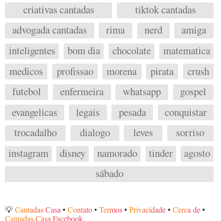
criativas cantadas
tiktok cantadas
advogada cantadas
rima
nerd
amiga
inteligentes
bom dia
chocolate
matematica
medicos
profissao
morena
pirata
crush
futebol
enfermeira
whatsapp
gospel
evangelicas
legais
pesada
conquistar
trocadalho
dialogo
leves
sorriso
instagram
disney
namorado
tinder
agosto
sábado
💡
Cantadas Casa
•
Contato
•
Termos
•
Privacidade
•
Cerca de
•
Cantadas Casa Facebook