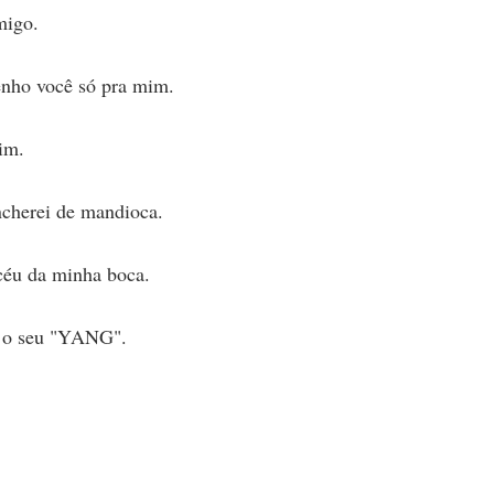
migo.
enho você só pra mim.
im.
ncherei de mandioca.
céu da minha boca.
r o seu "YANG".