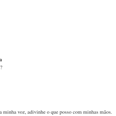
a
k?
m a minha voz, adivinhe o que posso com minhas mãos.