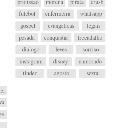
profissao
morena
pirata
crush
futebol
enfermeira
whatsapp
gospel
evangelicas
legais
pesada
conquistar
trocadalho
dialogo
leves
sorriso
instagram
disney
namorado
tinder
agosto
sexta
ei
va
he