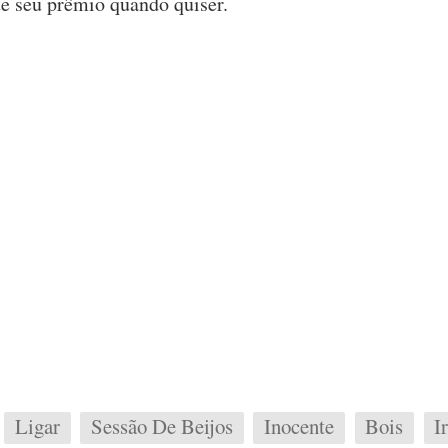
te seu prêmio quando quiser.
Ligar
Sessão De Beijos
Inocente
Bois
I