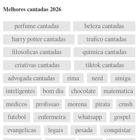
Melhores cantadas 2026
perfume cantadas
beleza cantadas
harry potter cantadas
trafico cantadas
filosoficas cantadas
quimica cantadas
criativas cantadas
tiktok cantadas
advogada cantadas
rima
nerd
amiga
inteligentes
bom dia
chocolate
matematica
medicos
profissao
morena
pirata
crush
futebol
enfermeira
whatsapp
gospel
evangelicas
legais
pesada
conquistar