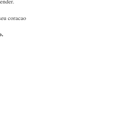
ender.
seu coracao
o.